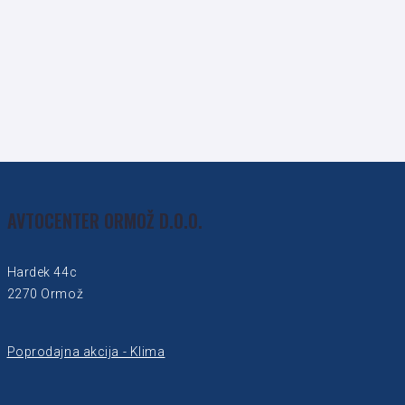
AVTOCENTER ORMOŽ D.O.O.
Hardek 44c
2270 Ormož
Poprodajna akcija - Klima